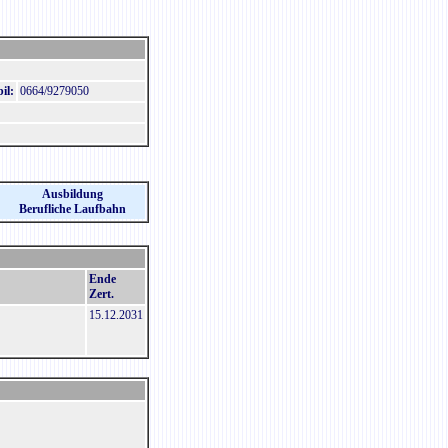
il:
0664/9279050
Ausbildung
Berufliche Laufbahn
Ende
Zert.
15.12.2031