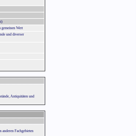
t)
um gemeinen Wert
nde und diverser
stände, Antiquitäten und
en anderen Fachgebieten