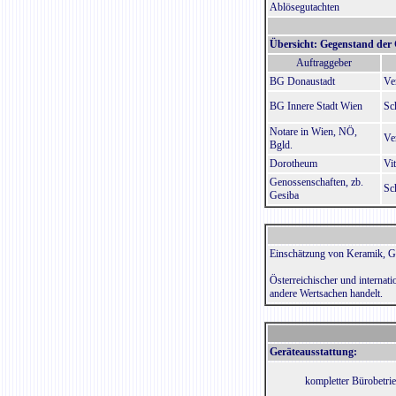
Ablösegutachten
Übersicht: Gegenstand der 
Auftraggeber
BG Donaustadt
Ve
BG Innere Stadt Wien
Sc
Notare in Wien, NÖ,
Ve
Bgld.
Dorotheum
Vi
Genossenschaften, zb.
Sc
Gesiba
Einschätzung von Keramik, Gl
Österreichischer und internat
andere Wertsachen handelt.
Geräteausstattung:
kompletter Bürobetri