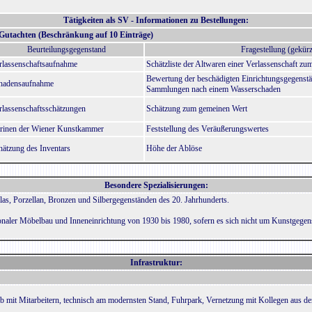
Tätigkeiten als SV - Informationen zu Bestellungen:
Gutachten (Beschränkung auf 10 Einträge)
Beurteilungsgegenstand
Fragestellung (gekürz
rlassenschaftsaufnahme
Schätzliste der Altwaren einer Verlassenschaft z
Bewertung der beschädigten Einrichtungsgegenstä
hadensaufnahme
Sammlungen nach einem Wasserschaden
rlassenschaftsschätzungen
Schätzung zum gemeinen Wert
trinen der Wiener Kunstkammer
Feststellung des Veräußerungswertes
hätzung des Inventars
Höhe der Ablöse
Besondere Spezialisierungen:
as, Porzellan, Bronzen und Silbergegenständen des 20. Jahrhunderts.
ionaler Möbelbau und Inneneinrichtung von 1930 bis 1980, sofern es sich nicht um Kunstgegen
Infrastruktur:
eb mit Mitarbeitern, technisch am modernsten Stand, Fuhrpark, Vernetzung mit Kollegen aus d