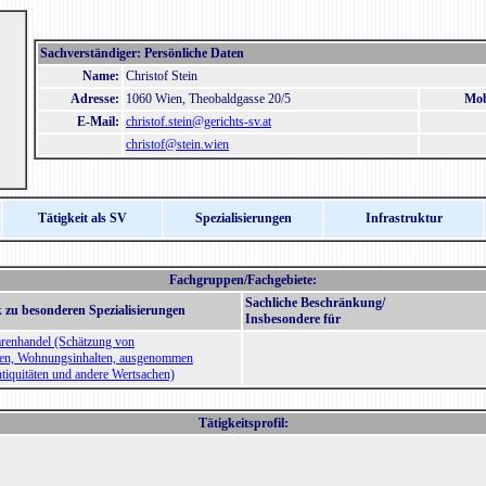
Sachverständiger: Persönliche Daten
Name:
Christof Stein
Adresse:
1060 Wien, Theobaldgasse 20/5
Mob
E-Mail:
christof.stein@gerichts-sv.at
christof@stein.wien
Tätigkeit als SV
Spezialisierungen
Infrastruktur
Fachgruppen/Fachgebiete:
Sachliche Beschränkung/
 zu besonderen Spezialisierungen
Insbesondere für
renhandel (Schätzung von
en, Wohnungsinhalten, ausgenommen
tiquitäten und andere Wertsachen)
Tätigkeitsprofil: