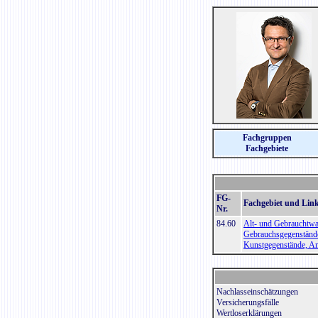
Fachgruppen
Fachgebiete
FG-
Fachgebiet und Link
Nr.
84.60
Alt- und Gebrauchtwa
Gebrauchsgegenständ
Kunstgegenstände, An
Nachlasseinschätzungen
Versicherungsfälle
Wertloserklärungen